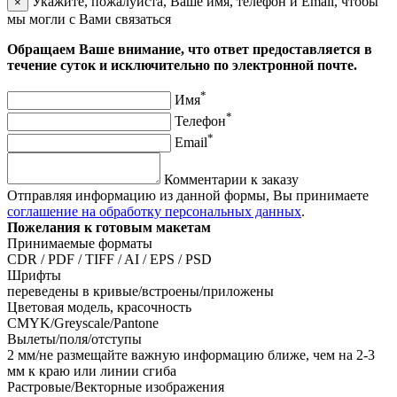
Укажите, пожалуйста, Ваше имя, телефон и Email, чтобы
×
мы могли с Вами связаться
Обращаем Ваше внимание, что ответ предоставляется в
течение суток и исключительно по электронной почте.
*
Имя
*
Телефон
*
Email
Комментарии к заказу
Отправляя информацию из данной формы, Вы принимаете
соглашение на обработку персональных данных
.
Пожелания к готовым макетам
Принимаемые форматы
CDR / PDF / TIFF / AI / EPS / PSD
Шрифты
переведены в кривые/встроены/приложены
Цветовая модель, красочность
CMYK/Greyscale/Pantone
Вылеты/поля/отступы
2 мм/не размещайте важную информацию ближе, чем на 2-3
мм к краю или линии сгиба
Растровые/Векторные изображения