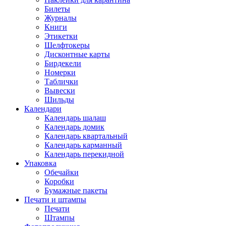
Билеты
Журналы
Книги
Этикетки
Шелфтокеры
Дисконтные карты
Бирдекели
Номерки
Таблички
Вывески
Шильды
Календари
Календарь шалаш
Календарь домик
Календарь квартальный
Календарь карманный
Календарь перекидной
Упаковка
Обечайки
Коробки
Бумажные пакеты
Печати и штампы
Печати
Штампы