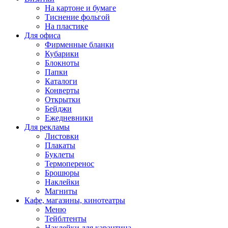
На картоне и бумаге
Тиснение фольгой
На пластике
Для офиса
Фирменные бланки
Кубарики
Блокноты
Папки
Каталоги
Конверты
Открытки
Бейджи
Ежедневники
Для рекламы
Листовки
Плакаты
Буклеты
Термоперенос
Брошюры
Наклейки
Магниты
Кафе, магазины, кинотеатры
Меню
Тейблтенты
Наклейки для карантина