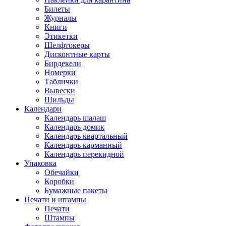
Билеты
Журналы
Книги
Этикетки
Шелфтокеры
Дисконтные карты
Бирдекели
Номерки
Таблички
Вывески
Шильды
Календари
Календарь шалаш
Календарь домик
Календарь квартальный
Календарь карманный
Календарь перекидной
Упаковка
Обечайки
Коробки
Бумажные пакеты
Печати и штампы
Печати
Штампы