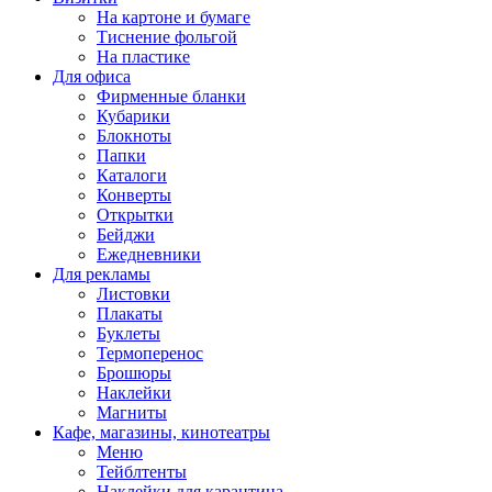
На картоне и бумаге
Тиснение фольгой
На пластике
Для офиса
Фирменные бланки
Кубарики
Блокноты
Папки
Каталоги
Конверты
Открытки
Бейджи
Ежедневники
Для рекламы
Листовки
Плакаты
Буклеты
Термоперенос
Брошюры
Наклейки
Магниты
Кафе, магазины, кинотеатры
Меню
Тейблтенты
Наклейки для карантина