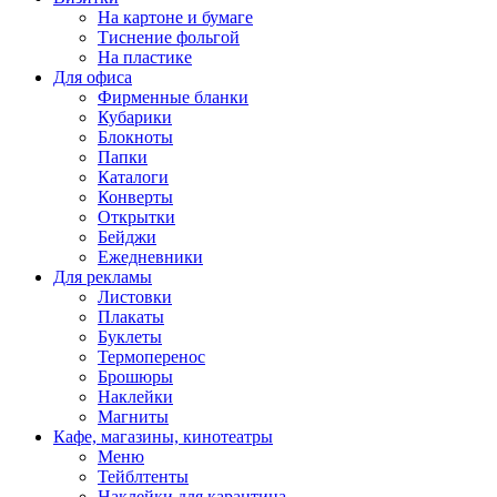
На картоне и бумаге
Тиснение фольгой
На пластике
Для офиса
Фирменные бланки
Кубарики
Блокноты
Папки
Каталоги
Конверты
Открытки
Бейджи
Ежедневники
Для рекламы
Листовки
Плакаты
Буклеты
Термоперенос
Брошюры
Наклейки
Магниты
Кафе, магазины, кинотеатры
Меню
Тейблтенты
Наклейки для карантина