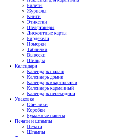
Билеты
Журналы
Книги
Этикетки
Шелфтокеры
Дисконтные карты
Бирдекели
Номерки
Таблички
Вывески
Шильды
Календари
Календарь шалаш
Календарь домик
Календарь квартальный
Календарь карманный
Календарь перекидной
Упаковка
Обечайки
Коробки
Бумажные пакеты
Печати и штампы
Печати
Штампы