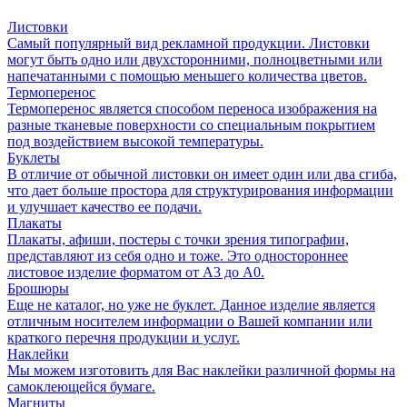
Листовки
Самый популярный вид рекламной продукции. Листовки
могут быть одно или двухсторонними, полноцветными или
напечатанными с помощью меньшего количества цветов.
Термоперенос
Термоперенос является способом переноса изображения на
разные тканевые поверхности со специальным покрытием
под воздействием высокой температуры.
Буклеты
В отличие от обычной листовки он имеет один или два сгиба,
что дает больше простора для структурирования информации
и улучшает качество ее подачи.
Плакаты
Плакаты, афиши, постеры с точки зрения типографии,
представляют из себя одно и тоже. Это одностороннее
листовое изделие форматом от А3 до А0.
Брошюры
Еще не каталог, но уже не буклет. Данное изделие является
отличным носителем информации о Вашей компании или
краткого перечня продукции и услуг.
Наклейки
Мы можем изготовить для Вас наклейки различной формы на
самоклеющейся бумаге.
Магниты