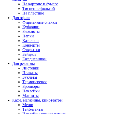
На картоне и бумаге
Тиснение фольгой
На пластике
Для офиса
Фирменные бланки
Кубарики
Блокноты
Папки
Каталоги
Конверты
Открытки
Бейджи
Ежедневники
Для рекламы
Листовки
Плакаты
Буклеты
Термоперенос
Брошюры
Наклейки
Магниты
Кафе, магазины, кинотеатры
Меню
Тейблтенты
Наклейки для карантина