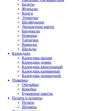
Билеты
Журналы
Книги
Этикетки
Шелфтокеры
Дисконтные карты
Бирдекели
Номерки
Таблички
Вывески
Шильды
Календари
Календарь шалаш
Календарь домик
Календарь квартальный
Календарь карманный
Календарь перекидной
Упаковка
Обечайки
Коробки
Бумажные пакеты
Печати и штампы
Печати
Штампы