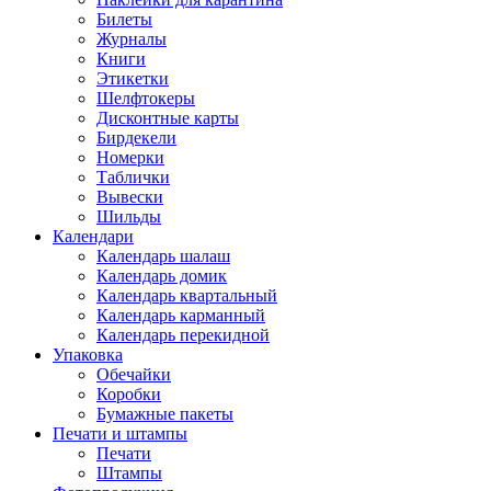
Билеты
Журналы
Книги
Этикетки
Шелфтокеры
Дисконтные карты
Бирдекели
Номерки
Таблички
Вывески
Шильды
Календари
Календарь шалаш
Календарь домик
Календарь квартальный
Календарь карманный
Календарь перекидной
Упаковка
Обечайки
Коробки
Бумажные пакеты
Печати и штампы
Печати
Штампы