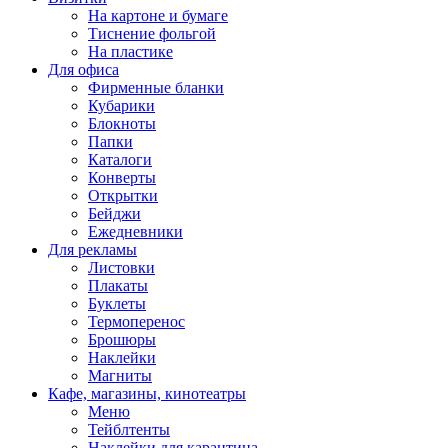
На картоне и бумаге
Тиснение фольгой
На пластике
Для офиса
Фирменные бланки
Кубарики
Блокноты
Папки
Каталоги
Конверты
Открытки
Бейджи
Ежедневники
Для рекламы
Листовки
Плакаты
Буклеты
Термоперенос
Брошюры
Наклейки
Магниты
Кафе, магазины, кинотеатры
Меню
Тейблтенты
Наклейки для карантина