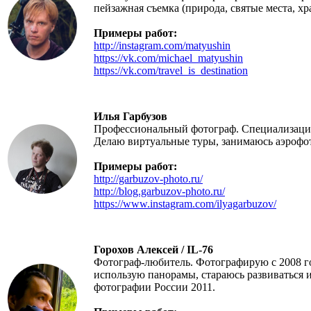
пейзажная съемка (природа, святые места, хр
Примеры работ:
http://instagram.com/matyushin
https://vk.com/michael_matyushin
https://vk.com/travel_is_destination
Илья Гарбузов
Профессиональный фотограф. Специализация 
Делаю виртуальные туры, занимаюсь аэрофот
Примеры работ:
http://garbuzov-photo.ru/
http://blog.garbuzov-photo.ru/
https://www.instagram.com/ilyagarbuzov/
Горохов Алексей / IL-76
Фотограф-любитель. Фотографирую с 2008 го
использую панорамы, стараюсь развиваться 
фотографии России 2011.