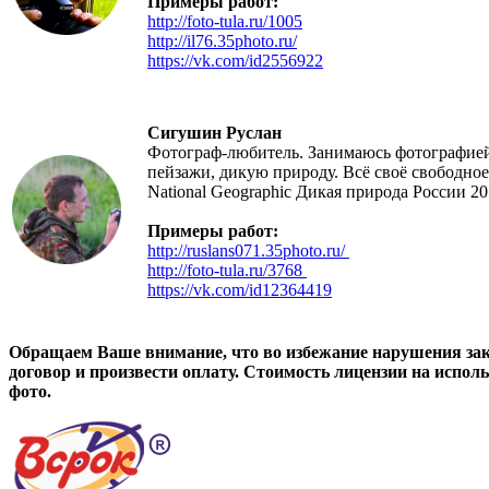
Примеры работ:
http://foto-tula.ru/1005
http://il76.35photo.ru/
https://vk.com/id2556922
Сигушин Руслан
Фотограф-любитель. Занимаюсь фотографией
пейзажи, дикую природу. Всё своё свободно
National Geographic Дикая природа России 20
Примеры работ:
http://ruslans071.35photo.ru/
http://foto-tula.ru/3768
https://vk.com/id12364419
Обращаем Ваше внимание, что во избежание нарушения зак
договор и произвести оплату. Стоимость лицензии на испол
фото.