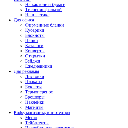
На картоне и бумаге
Тиснение фольгой
На пластике
Для офиса
Фирменные бланки
Кубарики
Блокноты
Папки
Каталоги
Конверты
Открытки
Бейджи
Ежедневники
Для рекламы
Листовки
Плакаты
Буклеты
Термоперенос
Брошюры
Наклейки
Магниты
Кафе, магазины, кинотеатры
Меню
Тейблтенты
Наклейки для карантина