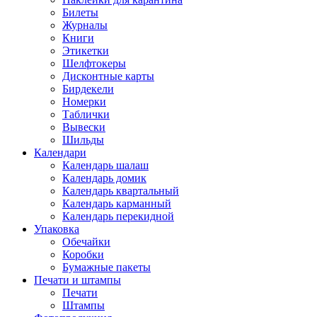
Билеты
Журналы
Книги
Этикетки
Шелфтокеры
Дисконтные карты
Бирдекели
Номерки
Таблички
Вывески
Шильды
Календари
Календарь шалаш
Календарь домик
Календарь квартальный
Календарь карманный
Календарь перекидной
Упаковка
Обечайки
Коробки
Бумажные пакеты
Печати и штампы
Печати
Штампы